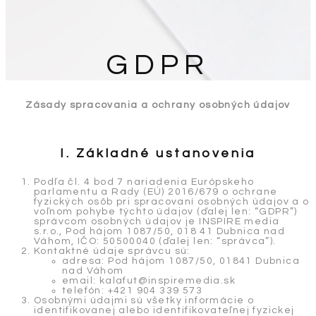
GDPR
Zásady spracovania a ochrany osobných údajov
I. Základné ustanovenia
Podľa čl. 4 bod 7 nariadenia Európskeho
parlamentu a Rady (EÚ) 2016/679 o ochrane
fyzických osôb pri spracovaní osobných údajov a o
voľnom pohybe týchto údajov (ďalej len: “GDPR”)
správcom osobných údajov je INSPIRE media
s.r.o., Pod hájom 1087/50, 018 41 Dubnica nad
Váhom, IČO: 50500040 (ďalej len: “správca”).
Kontaktné údaje správcu sú:
adresa: Pod hájom 1087/50, 01841 Dubnica
nad Váhom
email: kalafut@inspiremedia.sk
telefón: +421 904 339 573
Osobnými údajmi sú všetky informácie o
identifikovanej alebo identifikovateľnej fyzickej