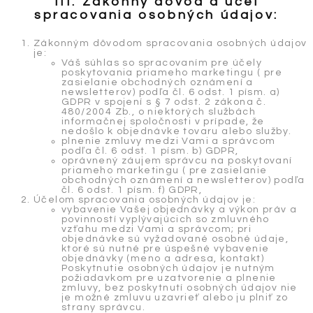
III. Zákonný dôvod a účel
spracovania osobných údajov:
Zákonným dôvodom spracovania osobných údajov
je:
Váš súhlas so spracovaním pre účely
poskytovania priameho marketingu ( pre
zasielanie obchodných oznámení a
newsletterov) podľa čl. 6 odst. 1 písm. a)
GDPR v spojení s § 7 odst. 2 zákona č.
480/2004 Zb., o niektorých službách
informačnej spoločnosti v prípade, že
nedošlo k objednávke tovaru alebo služby.
plnenie zmluvy medzi Vami a správcom
podľa čl. 6 odst. 1 písm. b) GDPR,
oprávnený záujem správcu na poskytovaní
priameho marketingu ( pre zasielanie
obchodných oznámení a newsletterov) podľa
čl. 6 odst. 1 písm. f) GDPR,
Účelom spracovania osobných údajov je:
vybavenie Vašej objednávky a výkon práv a
povinností vyplývajúcich so zmluvného
vzťahu medzi Vami a správcom; pri
objednávke sú vyžadované osobné údaje,
ktoré sú nutné pre úspešné vybavenie
objednávky (meno a adresa, kontakt)
Poskytnutie osobných údajov je nutným
požiadavkom pre uzatvorenie a plnenie
zmluvy, bez poskytnutí osobných údajov nie
je možné zmluvu uzavrieť alebo ju plniť zo
strany správcu.