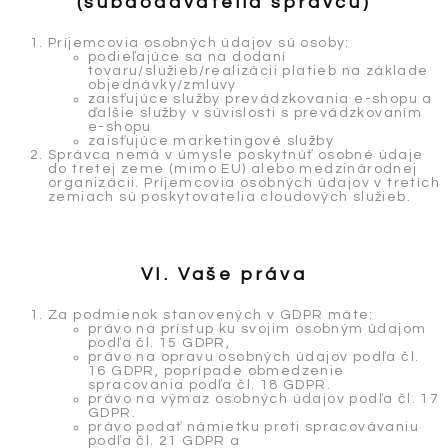
(subdodávatelia správcu)
Príjemcovia osobných údajov sú osoby:
podieľajúce sa na dodaní
tovaru/služieb/realizácii platieb na základe
objednávky/zmluvy
zaisťujúce služby prevádzkovania e-shopu a
ďalšie služby v súvislosti s prevádzkovaním
e-shopu
zaisťujúce marketingové služby
Správca nemá v úmysle poskytnúť osobné údaje
do tretej zeme (mimo EU) alebo medzinárodnej
organizácii. Príjemcovia osobných údajov v tretích
zemiach sú poskytovatelia cloudových služieb.
VI. Vaše práva
Za podmienok stanovených v GDPR máte:
právo na prístup ku svojim osobným údajom
podľa čl. 15 GDPR,
právo na opravu osobných údajov podľa čl.
16 GDPR, poprípade obmedzenie
spracovania podľa čl. 18 GDPR.
právo na výmaz osobných údajov podľa čl. 17
GDPR.
právo podať námietku proti spracovávaniu
podľa čl. 21 GDPR a