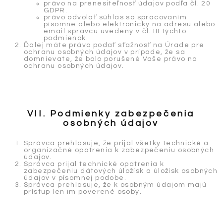
právo na prenesiteľnosť údajov podľa čl. 20
GDPR.
právo odvolať súhlas so spracovaním
písomne alebo elektronicky na adresu alebo
email správcu uvedený v čl. III týchto
podmienok.
Ďalej máte právo podať sťažnosť na Úrade pre
ochranu osobných údajov v prípade, že sa
domnievate, že bolo porušené Vaše právo na
ochranu osobných údajov.
VII. Podmienky zabezpečenia
osobných údajov
Správca prehlasuje, že prijal všetky technické a
organizačné opatrenia k zabezpečeniu osobných
údajov.
Správca prijal technické opatrenia k
zabezpečeniu dátových úložísk a úložísk osobných
údajov v písomnej podobe.
Správca prehlasuje, že k osobným údajom majú
prístup len im poverené osoby.