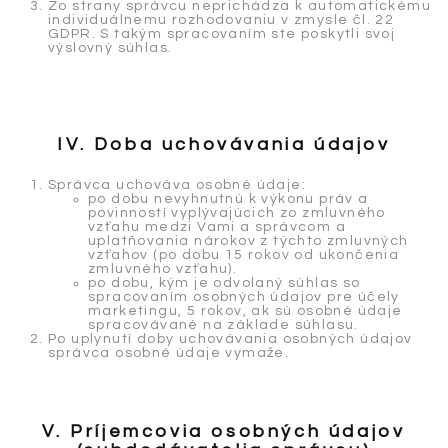
Zo strany správcu neprichádza k automatickému
individuálnemu rozhodovaniu v zmysle čl. 22
GDPR. S takým spracovaním ste poskytli svoj
výslovný súhlas.
IV. Doba uchovávania údajov
Správca uchováva osobné údaje:
po dobu nevyhnutnú k výkonu práv a
povinností vyplývajúcich zo zmluvného
vzťahu medzi Vami a správcom a
uplatňovania nárokov z týchto zmluvných
vzťahov (po dobu 15 rokov od ukončenia
zmluvného vzťahu).
po dobu, kým je odvolaný súhlas so
spracovaním osobných údajov pre účely
marketingu, 5 rokov, ak sú osobné údaje
spracovávané na základe súhlasu.
Po uplynutí doby uchovávania osobných údajov
správca osobné údaje vymaže.
V. Príjemcovia osobných údajov